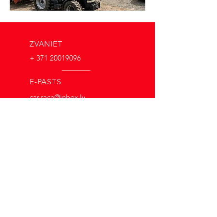
ZVANIET
+ 371 20019096
E-PASTS
car.race@inbox.lv
DARBA LAIKS
Pirmdiena - Piektdiena:
09.00 - 18.00