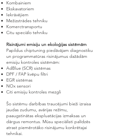
Kombainiem
Ekskavatoriem
Iekrāvējiem
Mežizstrādes tehniku
Komerctransportu
Citu speciālo tehniku
Risinājumi emisiju un ekoloģijas sistēmām
Papildus chiptuning piedāvājam diagnostiku
un programmatūras risinājumus dažādām
emisiju kontroles sistēmām:
AdBlue (SCR) sistēmas
DPF / FAP kvēpu filtri
EGR sistēmas
NOx sensori
Citi emisiju kontroles mezgli
Šo sistēmu darbības traucējumi bieži izraisa
jaudas zudumu, avārijas režīmu,
paaugstinātas ekspluatācijas izmaksas un
dārgus remontus. Mūsu speciālisti palīdzēs
atrast piemērotāko risinājumu konkrētajai
tehnikai.