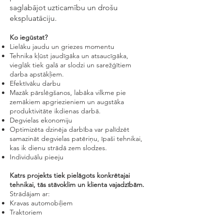
saglabājot uzticamību un drošu
ekspluatāciju.
Ko iegūstat?
Lielāku jaudu un griezes momentu
Tehnika kļūst jaudīgāka un atsaucīgāka,
vieglāk tiek galā ar slodzi un sarežģītiem
darba apstākļiem.
Efektīvāku darbu
Mazāk pārslēgšanos, labāka vilkme pie
zemākiem apgriezieniem un augstāka
produktivitāte ikdienas darbā.
Degvielas ekonomiju
Optimizēta dzinēja darbība var palīdzēt
samazināt degvielas patēriņu, īpaši tehnikai,
kas ik dienu strādā zem slodzes.
Individuālu pieeju
Katrs projekts tiek pielāgots konkrētajai
tehnikai, tās stāvoklim un klienta vajadzībām.
Strādājam ar:
Kravas automobiļiem
Traktoriem