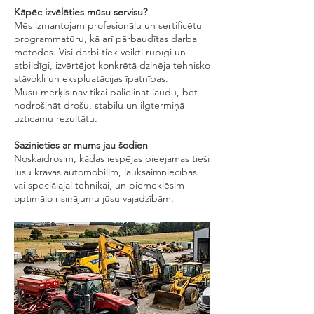
Kāpēc izvēlēties mūsu servisu?
Mēs izmantojam profesionālu un sertificētu
programmatūru, kā arī pārbaudītas darba
metodes. Visi darbi tiek veikti rūpīgi un
atbildīgi, izvērtējot konkrētā dzinēja tehnisko
stāvokli un ekspluatācijas īpatnības.
Mūsu mērķis nav tikai palielināt jaudu, bet
nodrošināt drošu, stabilu un ilgtermiņā
uzticamu rezultātu.
Sazinieties ar mums jau šodien
Noskaidrosim, kādas iespējas pieejamas tieši
jūsu kravas automobilim, lauksaimniecības
vai speciālajai tehnikai, un piemeklēsim
optimālo risinājumu jūsu vajadzībām.