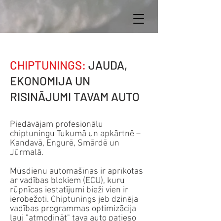
CHIPTUNINGS:
JAUDA,
EKONOMIJA UN
RISINĀJUMI TAVAM AUTO
Piedāvājam profesionālu
chiptuningu Tukumā un apkārtnē –
Kandavā, Engurē, Smārdē un
Jūrmalā.
Mūsdienu automašīnas ir aprīkotas
ar vadības blokiem (ECU), kuru
rūpnīcas iestatījumi bieži vien ir
ierobežoti. Chiptunings jeb dzinēja
vadības programmas optimizācija
ļauj "atmodināt" tava auto patieso