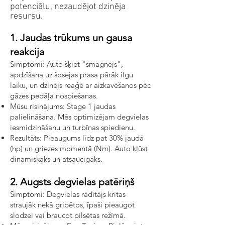
potenciālu, nezaudējot dzinēja
resursu.
1. Jaudas trūkums un gausa
reakcija
Simptomi: Auto šķiet "smagnējs",
apdzīšana uz šosejas prasa pārāk ilgu
laiku, un dzinējs reaģē ar aizkavēšanos pēc
gāzes pedāļa nospiešanas.
Mūsu risinājums: Stage 1 jaudas
palielināšana. Mēs optimizējam degvielas
iesmidzināšanu un turbīnas spiedienu.
Rezultāts: Pieaugums līdz pat 30% jaudā
(hp) un griezes momentā (Nm). Auto kļūst
dinamiskāks un atsaucīgāks.
2. Augsts degvielas patēriņš
Simptomi: Degvielas rādītājs krītas
straujāk nekā gribētos, īpaši pieaugot
slodzei vai braucot pilsētas režīmā.