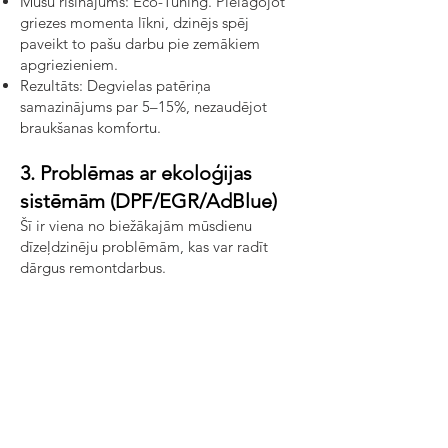
Mūsu risinājums: Eco-Tuning. Pielāgojot
griezes momenta līkni, dzinējs spēj
paveikt to pašu darbu pie zemākiem
apgriezieniem.
Rezultāts: Degvielas patēriņa
samazinājums par 5–15%, nezaudējot
braukšanas komfortu.
3. Problēmas ar ekoloģijas
sistēmām (DPF/EGR/AdBlue)
Šī ir viena no biežākajām mūsdienu
dīzeļdzinēju problēmām, kas var radīt
dārgus remontdarbus.